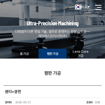
KOR
Ultra-Precision Machining
디테일이 다른 정밀 기술, 결과로 증명하는 토탈 솔루션 ㅡ
제이에스프리시젼(주)
Lens Core
롤 가공
평판 가공
가공
평판 가공
랜티+경면
관리자
2026-05-21
조회수
308