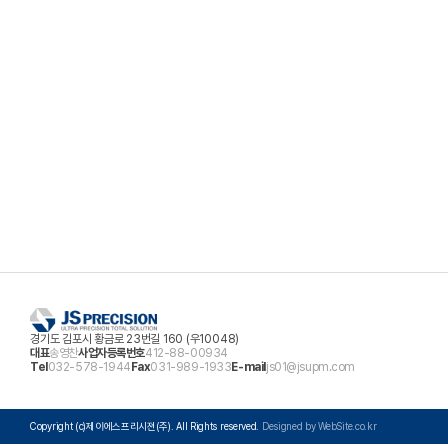
경기도 김포시 황금로 23번길 160 (우10048)
대표
송영찬
사업자등록번호
412-88-00934
Tel
032-578-1944
Fax
031-989-1933
E-mail
js01@jsupm.com
Copyright (c)제이에스프리시젼(주). All Rights reserved.
Designed by WebSite.co.kr