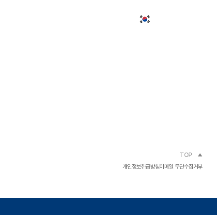
미세패턴가공
고객문의
KOR
TOP
개인정보취급방침
이메일 무단수집거부