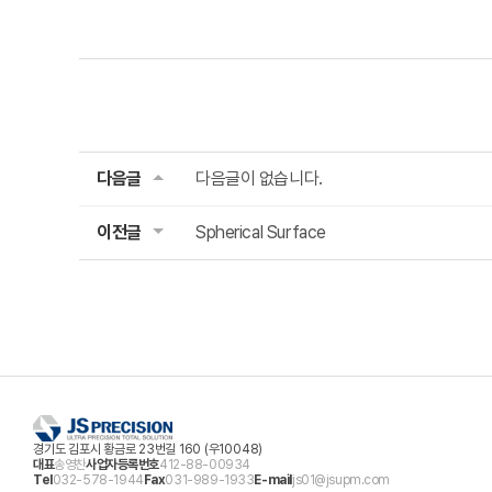
다음글
다음글이 없습니다.
이전글
Spherical Surface
경기도 김포시 황금로 23번길 160 (우10048)
대표
송영찬
사업자등록번호
412-88-00934
Tel
032-578-1944
Fax
031-989-1933
E-mail
js01@jsupm.com