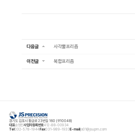
다음글
사각뿔프리즘
이전글
복합프리즘
경기도 김포시 황금로 23번길 160 (우10048)
대표
송영찬
사업자등록번호
412-88-00934
Tel
032-578-1944
Fax
031-989-1933
E-mail
js01@jsupm.com