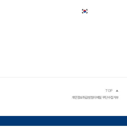
미세패턴가공
고객문의
KOR
TOP
개인정보취급방침
이메일 무단수집거부