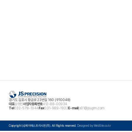
경기도 김포시 황금로 23번길 160 (우10048)
대표
송영찬
사업자등록번호
412-88-00934
Tel
032-578-1944
Fax
031-989-1933
E-mail
js01@jsupm.com
Copyright (c)제이에스프리시젼(주). All Rights reserved.
Designed by WebSite.co.kr