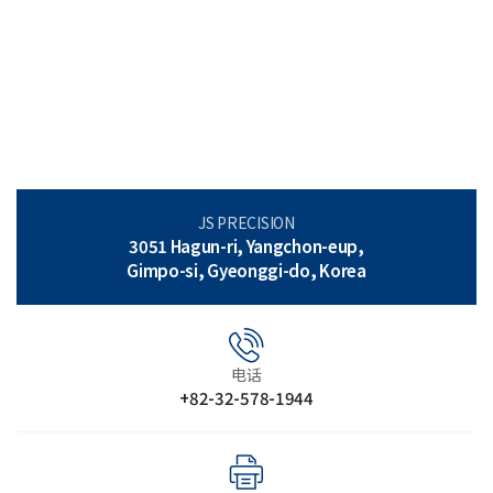
JS PRECISION
3051 Hagun-ri, Yangchon-eup,
Gimpo-si, Gyeonggi-do, Korea
电话
+82-32-578-1944