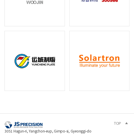
TOP
3051 Hagun-ri, Yangchon-eup, Gimpo-si, Gyeonggi-do