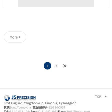
More +
1
2
TOP
3051 Hagun-ri, Yangchon-eup, Gimpo-si, Gyeonggi-do
代表
Song Young-chan
营业执照号
412-88-00934
Tel
+82-32-578-1944
Fax
+82-31-989-1933
E-mail
js01@jsupm.com